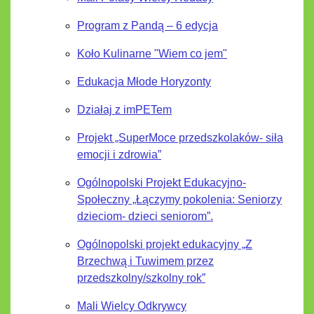
Program z Pandą – 6 edycja
Koło Kulinarne "Wiem co jem"
Edukacja Młode Horyzonty
Działaj z imPETem
Projekt „SuperMoce przedszkolaków- siła
emocji i zdrowia”
Ogólnopolski Projekt Edukacyjno-
Społeczny „Łączymy pokolenia: Seniorzy
dzieciom- dzieci seniorom”.
Ogólnopolski projekt edukacyjny „Z
Brzechwą i Tuwimem przez
przedszkolny/szkolny rok”
Mali Wielcy Odkrywcy