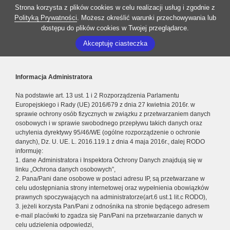
Strona korzysta z plików cookies w celu realizacji usług i zgodnie z
Polityką Prywatności
. Możesz określić warunki przechowywania lub
dostępu do plików cookies w Twojej przeglądarce.
Akceptuję ciasteczka
Informacja Administratora
Na podstawie art. 13 ust. 1 i 2 Rozporządzenia Parlamentu
Europejskiego i Rady (UE) 2016/679 z dnia 27 kwietnia 2016r. w
sprawie ochrony osób fizycznych w związku z przetwarzaniem danych
osobowych i w sprawie swobodnego przepływu takich danych oraz
uchylenia dyrektywy 95/46/WE (ogólne rozporządzenie o ochronie
danych), Dz. U. UE. L. 2016.119.1 z dnia 4 maja 2016r., dalej RODO
informuję:
1. dane Administratora i Inspektora Ochrony Danych znajdują się w
linku „Ochrona danych osobowych”,
2. Pana/Pani dane osobowe w postaci adresu IP, są przetwarzane w
celu udostępniania strony internetowej oraz wypełnienia obowiązków
prawnych spoczywających na administratorze(art.6 ust.1 lit.c RODO),
3. jeżeli korzysta Pan/Pani z odnośnika na stronie będącego adresem
e-mail placówki to zgadza się Pan/Pani na przetwarzanie danych w
celu udzielenia odpowiedzi,