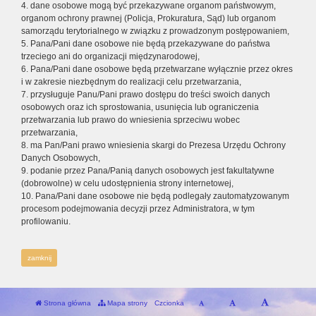
4. dane osobowe mogą być przekazywane organom państwowym,
organom ochrony prawnej (Policja, Prokuratura, Sąd) lub organom
samorządu terytorialnego w związku z prowadzonym postępowaniem,
5. Pana/Pani dane osobowe nie będą przekazywane do państwa
trzeciego ani do organizacji międzynarodowej,
6. Pana/Pani dane osobowe będą przetwarzane wyłącznie przez okres
i w zakresie niezbędnym do realizacji celu przetwarzania,
7. przysługuje Panu/Pani prawo dostępu do treści swoich danych
osobowych oraz ich sprostowania, usunięcia lub ograniczenia
przetwarzania lub prawo do wniesienia sprzeciwu wobec
przetwarzania,
8. ma Pan/Pani prawo wniesienia skargi do Prezesa Urzędu Ochrony
Danych Osobowych,
9. podanie przez Pana/Panią danych osobowych jest fakultatywne
(dobrowolne) w celu udostępnienia strony internetowej,
10. Pana/Pani dane osobowe nie będą podlegały zautomatyzowanym
procesom podejmowania decyzji przez Administratora, w tym
profilowaniu.
zamknij
Strona główna
Mapa strony
Czcionka