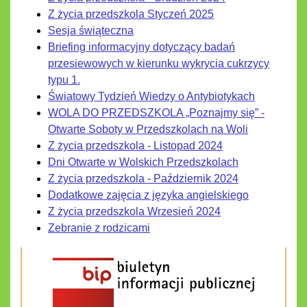
Z życia przedszkola Styczeń 2025
Sesja świąteczna
Briefing informacyjny dotyczący badań
przesiewowych w kierunku wykrycia cukrzycy
typu 1.
Światowy Tydzień Wiedzy o Antybiotykach
WOLA DO PRZEDSZKOLA „Poznajmy się” -
Otwarte Soboty w Przedszkolach na Woli
Z życia przedszkola - Listopad 2024
Dni Otwarte w Wolskich Przedszkolach
Z życia przedszkola - Październik 2024
Dodatkowe zajęcia z języka angielskiego
Z życia przedszkola Wrzesień 2024
Zebranie z rodzicami