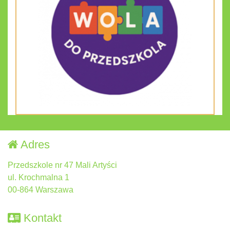
Adres
Przedszkole nr 47 Mali Artyści
ul. Krochmalna 1
00-864 Warszawa
Kontakt