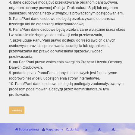
4. dane osobowe mogą być przekazywane organom państwowym,
organom ochrony prawnej (Policja, Prokuratura, Sąd) lub organom
samorządu terytorialnego w związku z prowadzonym postępowaniem,
5. Pana/Pani dane osobowe nie będą przekazywane do państwa
trzeciego ani do organizacji międzynarodowej,
6. Pana/Pani dane osobowe będą przetwarzane wyłącznie przez okres
i w zakresie niezbędnym do realizacji celu przetwarzania,
7. przysługuje Panu/Pani prawo dostępu do treści swoich danych
osobowych oraz ich sprostowania, usunięcia lub ograniczenia
przetwarzania lub prawo do wniesienia sprzeciwu wobec
przetwarzania,
8. ma Pan/Pani prawo wniesienia skargi do Prezesa Urzędu Ochrony
Danych Osobowych,
9. podanie przez Pana/Panią danych osobowych jest fakultatywne
(dobrowolne) w celu udostępnienia strony internetowej,
10. Pana/Pani dane osobowe nie będą podlegały zautomatyzowanym
procesom podejmowania decyzji przez Administratora, w tym
profilowaniu.
zamknij
Strona główna
Mapa strony
Czcionka