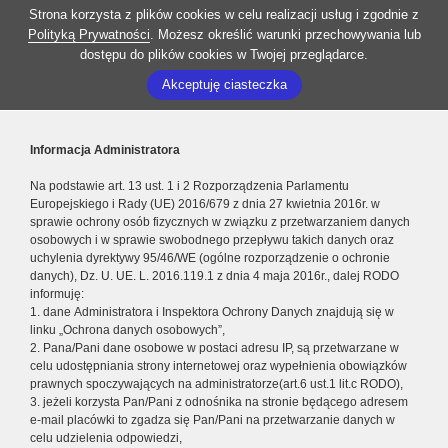
Strona korzysta z plików cookies w celu realizacji usług i zgodnie z
Polityką Prywatności
. Możesz określić warunki przechowywania lub
dostępu do plików cookies w Twojej przeglądarce.
Akceptuję ciasteczka
Informacja Administratora
Na podstawie art. 13 ust. 1 i 2 Rozporządzenia Parlamentu
Europejskiego i Rady (UE) 2016/679 z dnia 27 kwietnia 2016r. w
sprawie ochrony osób fizycznych w związku z przetwarzaniem danych
osobowych i w sprawie swobodnego przepływu takich danych oraz
uchylenia dyrektywy 95/46/WE (ogólne rozporządzenie o ochronie
danych), Dz. U. UE. L. 2016.119.1 z dnia 4 maja 2016r., dalej RODO
informuję:
1. dane Administratora i Inspektora Ochrony Danych znajdują się w
linku „Ochrona danych osobowych”,
2. Pana/Pani dane osobowe w postaci adresu IP, są przetwarzane w
celu udostępniania strony internetowej oraz wypełnienia obowiązków
prawnych spoczywających na administratorze(art.6 ust.1 lit.c RODO),
3. jeżeli korzysta Pan/Pani z odnośnika na stronie będącego adresem
e-mail placówki to zgadza się Pan/Pani na przetwarzanie danych w
celu udzielenia odpowiedzi,