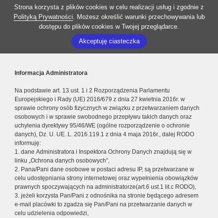
Strona korzysta z plików cookies w celu realizacji usług i zgodnie z
Polityką Prywatności
. Możesz określić warunki przechowywania lub
dostępu do plików cookies w Twojej przeglądarce.
Akceptuję ciasteczka
Informacja Administratora
Na podstawie art. 13 ust. 1 i 2 Rozporządzenia Parlamentu
Europejskiego i Rady (UE) 2016/679 z dnia 27 kwietnia 2016r. w
sprawie ochrony osób fizycznych w związku z przetwarzaniem danych
osobowych i w sprawie swobodnego przepływu takich danych oraz
uchylenia dyrektywy 95/46/WE (ogólne rozporządzenie o ochronie
danych), Dz. U. UE. L. 2016.119.1 z dnia 4 maja 2016r., dalej RODO
informuję:
1. dane Administratora i Inspektora Ochrony Danych znajdują się w
linku „Ochrona danych osobowych”,
2. Pana/Pani dane osobowe w postaci adresu IP, są przetwarzane w
celu udostępniania strony internetowej oraz wypełnienia obowiązków
prawnych spoczywających na administratorze(art.6 ust.1 lit.c RODO),
3. jeżeli korzysta Pan/Pani z odnośnika na stronie będącego adresem
e-mail placówki to zgadza się Pan/Pani na przetwarzanie danych w
celu udzielenia odpowiedzi,