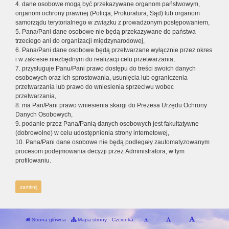
4. dane osobowe mogą być przekazywane organom państwowym,
organom ochrony prawnej (Policja, Prokuratura, Sąd) lub organom
samorządu terytorialnego w związku z prowadzonym postępowaniem,
5. Pana/Pani dane osobowe nie będą przekazywane do państwa
trzeciego ani do organizacji międzynarodowej,
6. Pana/Pani dane osobowe będą przetwarzane wyłącznie przez okres
i w zakresie niezbędnym do realizacji celu przetwarzania,
7. przysługuje Panu/Pani prawo dostępu do treści swoich danych
osobowych oraz ich sprostowania, usunięcia lub ograniczenia
przetwarzania lub prawo do wniesienia sprzeciwu wobec
przetwarzania,
8. ma Pan/Pani prawo wniesienia skargi do Prezesa Urzędu Ochrony
Danych Osobowych,
9. podanie przez Pana/Panią danych osobowych jest fakultatywne
(dobrowolne) w celu udostępnienia strony internetowej,
10. Pana/Pani dane osobowe nie będą podlegały zautomatyzowanym
procesom podejmowania decyzji przez Administratora, w tym
profilowaniu.
zamknij
Strona główna
Mapa strony
Czcionka