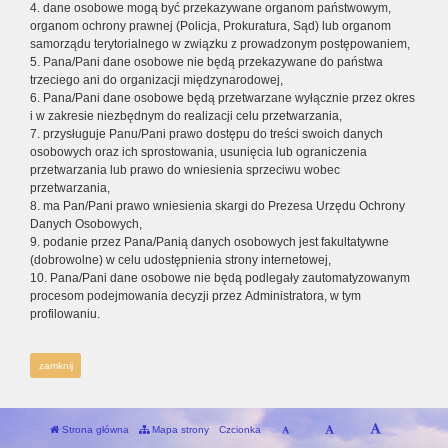
4. dane osobowe mogą być przekazywane organom państwowym,
organom ochrony prawnej (Policja, Prokuratura, Sąd) lub organom
samorządu terytorialnego w związku z prowadzonym postępowaniem,
5. Pana/Pani dane osobowe nie będą przekazywane do państwa
trzeciego ani do organizacji międzynarodowej,
6. Pana/Pani dane osobowe będą przetwarzane wyłącznie przez okres
i w zakresie niezbędnym do realizacji celu przetwarzania,
7. przysługuje Panu/Pani prawo dostępu do treści swoich danych
osobowych oraz ich sprostowania, usunięcia lub ograniczenia
przetwarzania lub prawo do wniesienia sprzeciwu wobec
przetwarzania,
8. ma Pan/Pani prawo wniesienia skargi do Prezesa Urzędu Ochrony
Danych Osobowych,
9. podanie przez Pana/Panią danych osobowych jest fakultatywne
(dobrowolne) w celu udostępnienia strony internetowej,
10. Pana/Pani dane osobowe nie będą podlegały zautomatyzowanym
procesom podejmowania decyzji przez Administratora, w tym
profilowaniu.
zamknij
Strona główna
Mapa strony
Czcionka