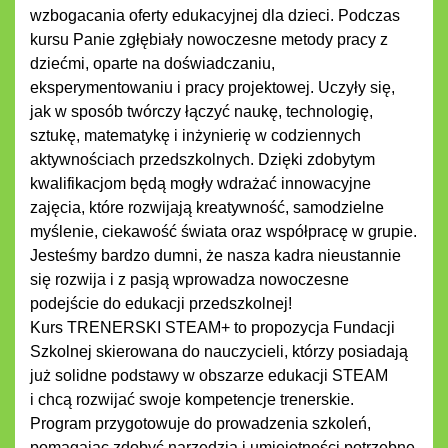
wzbogacania oferty edukacyjnej dla dzieci. Podczas
kursu Panie zgłębiały nowoczesne metody pracy z
dziećmi, oparte na doświadczaniu,
eksperymentowaniu i pracy projektowej. Uczyły się,
jak w sposób twórczy łączyć naukę, technologię,
sztukę, matematykę i inżynierię w codziennych
aktywnościach przedszkolnych. Dzięki zdobytym
kwalifikacjom będą mogły wdrażać innowacyjne
zajęcia, które rozwijają kreatywność, samodzielne
myślenie, ciekawość świata oraz współpracę w grupie.
Jesteśmy bardzo dumni, że nasza kadra nieustannie
się rozwija i z pasją wprowadza nowoczesne
podejście do edukacji przedszkolnej!
Kurs TRENERSKI STEAM+ to propozycja Fundacji
Szkolnej skierowana do nauczycieli, którzy posiadają
już solidne podstawy w obszarze edukacji STEAM
i chcą rozwijać swoje kompetencje trenerskie.
Program przygotowuje do prowadzenia szkoleń,
pomagając zdobyć narzędzia i umiejętności potrzebne