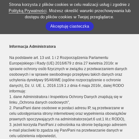
Strona korzysta z plików cookies w celu realizacji usług i zgodnie z
Polityką Prywatności
. Możesz określić warunki przechowywania lub
dostępu do plików cookies w Twojej przeglądarce.
Akceptuję ciasteczka
Informacja Administratora
Na podstawie art. 13 ust. 1 i 2 Rozporządzenia Parlamentu
Europejskiego i Rady (UE) 2016/679 z dnia 27 kwietnia 2016r. w
sprawie ochrony osób fizycznych w związku z przetwarzaniem danych
osobowych i w sprawie swobodnego przepływu takich danych oraz
uchylenia dyrektywy 95/46/WE (ogólne rozporządzenie o ochronie
danych), Dz. U. UE. L. 2016.119.1 z dnia 4 maja 2016r., dalej RODO
informuję:
1. dane Administratora i Inspektora Ochrony Danych znajdują się w
linku „Ochrona danych osobowych”,
2. Pana/Pani dane osobowe w postaci adresu IP, są przetwarzane w
celu udostępniania strony internetowej oraz wypełnienia obowiązków
prawnych spoczywających na administratorze(art.6 ust.1 lit.c RODO),
3. jeżeli korzysta Pan/Pani z odnośnika na stronie będącego adresem
e-mail placówki to zgadza się Pan/Pani na przetwarzanie danych w
celu udzielenia odpowiedzi,