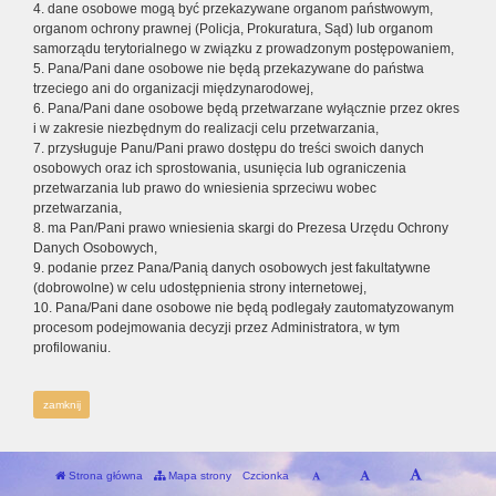
4. dane osobowe mogą być przekazywane organom państwowym,
organom ochrony prawnej (Policja, Prokuratura, Sąd) lub organom
samorządu terytorialnego w związku z prowadzonym postępowaniem,
5. Pana/Pani dane osobowe nie będą przekazywane do państwa
trzeciego ani do organizacji międzynarodowej,
6. Pana/Pani dane osobowe będą przetwarzane wyłącznie przez okres
i w zakresie niezbędnym do realizacji celu przetwarzania,
7. przysługuje Panu/Pani prawo dostępu do treści swoich danych
osobowych oraz ich sprostowania, usunięcia lub ograniczenia
przetwarzania lub prawo do wniesienia sprzeciwu wobec
przetwarzania,
8. ma Pan/Pani prawo wniesienia skargi do Prezesa Urzędu Ochrony
Danych Osobowych,
9. podanie przez Pana/Panią danych osobowych jest fakultatywne
(dobrowolne) w celu udostępnienia strony internetowej,
10. Pana/Pani dane osobowe nie będą podlegały zautomatyzowanym
procesom podejmowania decyzji przez Administratora, w tym
profilowaniu.
zamknij
Strona główna
Mapa strony
Czcionka