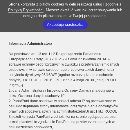
Strona korzysta z plików cookies w celu realizacji usług i zgodnie z
Polityką Prywatności
. Możesz określić warunki przechowywania lub
dostępu do plików cookies w Twojej przeglądarce.
Akceptuję ciasteczka
Informacja Administratora
Na podstawie art. 13 ust. 1 i 2 Rozporządzenia Parlamentu
Europejskiego i Rady (UE) 2016/679 z dnia 27 kwietnia 2016r. w
sprawie ochrony osób fizycznych w związku z przetwarzaniem danych
osobowych i w sprawie swobodnego przepływu takich danych oraz
uchylenia dyrektywy 95/46/WE (ogólne rozporządzenie o ochronie
danych), Dz. U. UE. L. 2016.119.1 z dnia 4 maja 2016r., dalej RODO
informuję:
1. dane Administratora i Inspektora Ochrony Danych znajdują się w
linku „Ochrona danych osobowych”,
2. Pana/Pani dane osobowe w postaci adresu IP, są przetwarzane w
celu udostępniania strony internetowej oraz wypełnienia obowiązków
prawnych spoczywających na administratorze(art.6 ust.1 lit.c RODO),
3. jeżeli korzysta Pan/Pani z odnośnika na stronie będącego adresem
e-mail placówki to zgadza się Pan/Pani na przetwarzanie danych w
celu udzielenia odpowiedzi,