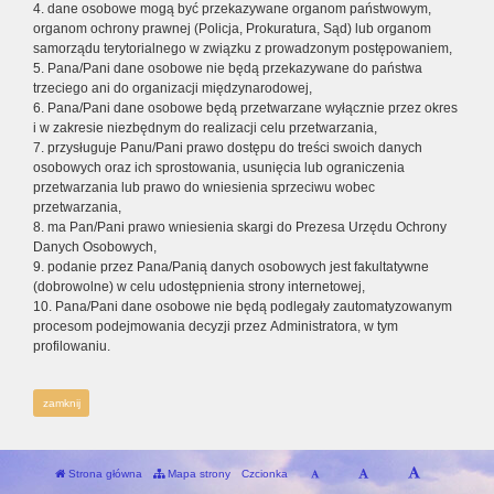
4. dane osobowe mogą być przekazywane organom państwowym,
organom ochrony prawnej (Policja, Prokuratura, Sąd) lub organom
samorządu terytorialnego w związku z prowadzonym postępowaniem,
5. Pana/Pani dane osobowe nie będą przekazywane do państwa
trzeciego ani do organizacji międzynarodowej,
6. Pana/Pani dane osobowe będą przetwarzane wyłącznie przez okres
i w zakresie niezbędnym do realizacji celu przetwarzania,
7. przysługuje Panu/Pani prawo dostępu do treści swoich danych
osobowych oraz ich sprostowania, usunięcia lub ograniczenia
przetwarzania lub prawo do wniesienia sprzeciwu wobec
przetwarzania,
8. ma Pan/Pani prawo wniesienia skargi do Prezesa Urzędu Ochrony
Danych Osobowych,
9. podanie przez Pana/Panią danych osobowych jest fakultatywne
(dobrowolne) w celu udostępnienia strony internetowej,
10. Pana/Pani dane osobowe nie będą podlegały zautomatyzowanym
procesom podejmowania decyzji przez Administratora, w tym
profilowaniu.
zamknij
Strona główna
Mapa strony
Czcionka