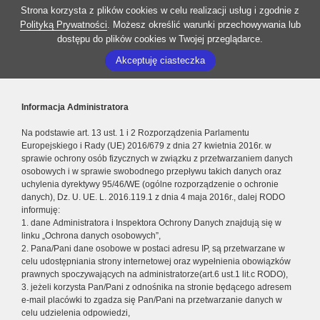
Strona korzysta z plików cookies w celu realizacji usług i zgodnie z
Polityką Prywatności
. Możesz określić warunki przechowywania lub
dostępu do plików cookies w Twojej przeglądarce.
Akceptuję ciasteczka
Informacja Administratora
Na podstawie art. 13 ust. 1 i 2 Rozporządzenia Parlamentu
Europejskiego i Rady (UE) 2016/679 z dnia 27 kwietnia 2016r. w
sprawie ochrony osób fizycznych w związku z przetwarzaniem danych
osobowych i w sprawie swobodnego przepływu takich danych oraz
uchylenia dyrektywy 95/46/WE (ogólne rozporządzenie o ochronie
danych), Dz. U. UE. L. 2016.119.1 z dnia 4 maja 2016r., dalej RODO
informuję:
1. dane Administratora i Inspektora Ochrony Danych znajdują się w
linku „Ochrona danych osobowych”,
2. Pana/Pani dane osobowe w postaci adresu IP, są przetwarzane w
celu udostępniania strony internetowej oraz wypełnienia obowiązków
prawnych spoczywających na administratorze(art.6 ust.1 lit.c RODO),
3. jeżeli korzysta Pan/Pani z odnośnika na stronie będącego adresem
e-mail placówki to zgadza się Pan/Pani na przetwarzanie danych w
celu udzielenia odpowiedzi,