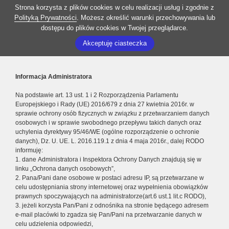
Strona korzysta z plików cookies w celu realizacji usług i zgodnie z
Polityką Prywatności
. Możesz określić warunki przechowywania lub
dostępu do plików cookies w Twojej przeglądarce.
Akceptuję ciasteczka
Informacja Administratora
Na podstawie art. 13 ust. 1 i 2 Rozporządzenia Parlamentu
Europejskiego i Rady (UE) 2016/679 z dnia 27 kwietnia 2016r. w
sprawie ochrony osób fizycznych w związku z przetwarzaniem danych
osobowych i w sprawie swobodnego przepływu takich danych oraz
uchylenia dyrektywy 95/46/WE (ogólne rozporządzenie o ochronie
danych), Dz. U. UE. L. 2016.119.1 z dnia 4 maja 2016r., dalej RODO
informuję:
1. dane Administratora i Inspektora Ochrony Danych znajdują się w
linku „Ochrona danych osobowych”,
2. Pana/Pani dane osobowe w postaci adresu IP, są przetwarzane w
celu udostępniania strony internetowej oraz wypełnienia obowiązków
prawnych spoczywających na administratorze(art.6 ust.1 lit.c RODO),
3. jeżeli korzysta Pan/Pani z odnośnika na stronie będącego adresem
e-mail placówki to zgadza się Pan/Pani na przetwarzanie danych w
celu udzielenia odpowiedzi,