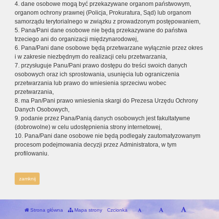
4. dane osobowe mogą być przekazywane organom państwowym,
organom ochrony prawnej (Policja, Prokuratura, Sąd) lub organom
samorządu terytorialnego w związku z prowadzonym postępowaniem,
5. Pana/Pani dane osobowe nie będą przekazywane do państwa
trzeciego ani do organizacji międzynarodowej,
6. Pana/Pani dane osobowe będą przetwarzane wyłącznie przez okres
i w zakresie niezbędnym do realizacji celu przetwarzania,
7. przysługuje Panu/Pani prawo dostępu do treści swoich danych
osobowych oraz ich sprostowania, usunięcia lub ograniczenia
przetwarzania lub prawo do wniesienia sprzeciwu wobec
przetwarzania,
8. ma Pan/Pani prawo wniesienia skargi do Prezesa Urzędu Ochrony
Danych Osobowych,
9. podanie przez Pana/Panią danych osobowych jest fakultatywne
(dobrowolne) w celu udostępnienia strony internetowej,
10. Pana/Pani dane osobowe nie będą podlegały zautomatyzowanym
procesom podejmowania decyzji przez Administratora, w tym
profilowaniu.
zamknij
Strona główna
Mapa strony
Czcionka