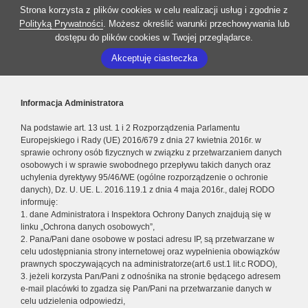
Strona korzysta z plików cookies w celu realizacji usług i zgodnie z
Polityką Prywatności
. Możesz określić warunki przechowywania lub
dostępu do plików cookies w Twojej przeglądarce.
Akceptuję ciasteczka
Informacja Administratora
Na podstawie art. 13 ust. 1 i 2 Rozporządzenia Parlamentu
Europejskiego i Rady (UE) 2016/679 z dnia 27 kwietnia 2016r. w
sprawie ochrony osób fizycznych w związku z przetwarzaniem danych
osobowych i w sprawie swobodnego przepływu takich danych oraz
uchylenia dyrektywy 95/46/WE (ogólne rozporządzenie o ochronie
danych), Dz. U. UE. L. 2016.119.1 z dnia 4 maja 2016r., dalej RODO
informuję:
1. dane Administratora i Inspektora Ochrony Danych znajdują się w
linku „Ochrona danych osobowych”,
2. Pana/Pani dane osobowe w postaci adresu IP, są przetwarzane w
celu udostępniania strony internetowej oraz wypełnienia obowiązków
prawnych spoczywających na administratorze(art.6 ust.1 lit.c RODO),
3. jeżeli korzysta Pan/Pani z odnośnika na stronie będącego adresem
e-mail placówki to zgadza się Pan/Pani na przetwarzanie danych w
celu udzielenia odpowiedzi,