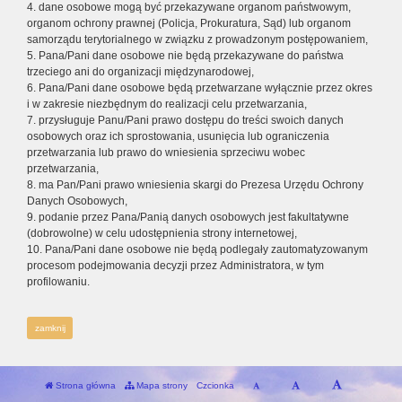
4. dane osobowe mogą być przekazywane organom państwowym,
organom ochrony prawnej (Policja, Prokuratura, Sąd) lub organom
samorządu terytorialnego w związku z prowadzonym postępowaniem,
5. Pana/Pani dane osobowe nie będą przekazywane do państwa
trzeciego ani do organizacji międzynarodowej,
6. Pana/Pani dane osobowe będą przetwarzane wyłącznie przez okres
i w zakresie niezbędnym do realizacji celu przetwarzania,
7. przysługuje Panu/Pani prawo dostępu do treści swoich danych
osobowych oraz ich sprostowania, usunięcia lub ograniczenia
przetwarzania lub prawo do wniesienia sprzeciwu wobec
przetwarzania,
8. ma Pan/Pani prawo wniesienia skargi do Prezesa Urzędu Ochrony
Danych Osobowych,
9. podanie przez Pana/Panią danych osobowych jest fakultatywne
(dobrowolne) w celu udostępnienia strony internetowej,
10. Pana/Pani dane osobowe nie będą podlegały zautomatyzowanym
procesom podejmowania decyzji przez Administratora, w tym
profilowaniu.
zamknij
Strona główna
Mapa strony
Czcionka