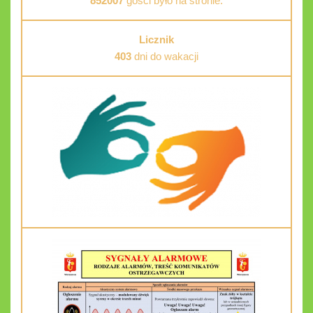
852007
gości było na stronie.
Licznik
403
dni do wakacji